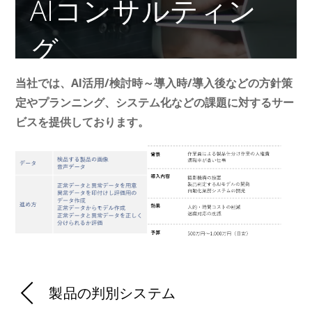
AIコンサルティン
グ
当社では、
AI
活用
/
検討時～導入時
/
導入後などの方針策
定やプランニング、システム化などの課題に対するサー
ビスを提供しております。
製品の判別システム